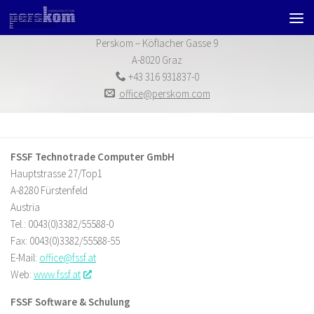
Zum Inhalt springen
Perskom – Köflacher Gasse 9
A-8020 Graz
+43 316 931837-0
office@perskom.com
FSSF Technotrade Computer GmbH
Hauptstrasse 27/Top1
A-8280 Fürstenfeld
Austria
Tel.: 0043(0)3382/55588-0
Fax: 0043(0)3382/55588-55
E-Mail:
office@fssf.at
Web:
www.fssf.at
FSSF Software & Schulung