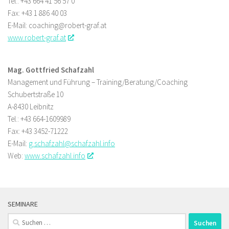
Tel.: +43 664 41 56 57 0
Fax: +43 1 886 40 03
E-Mail: coaching@robert-graf.at
www.robert-graf.at
Mag. Gottfried Schafzahl
Management und Führung – Training/Beratung/Coaching
Schubertstraße 10
A-8430 Leibnitz
Tel.: +43 664-1609989
Fax: +43 3452-71222
E-Mail:
g.schafzahl@schafzahl.info
Web:
www.schafzahl.info
SEMINARE
Suchen