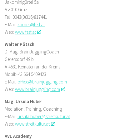
Jakominigürtel 5a
A-8010 Graz
Tel.: 0043(0)316/817441
E-Mail:
karner@fssf.at
Web:
www.fssf.at
Walter Pötsch
DI.Mag. BrainJugglingCoach
Gerersdorf 49 b
A-4531 Kematen an der Krems
Mobil:+43 664 5409423
E-Mail:
office@brainjuggling.com
Web:
www.brainjuggling.com
Mag. Ursula Hube
r
Mediation, Training, Coaching
E-Mail:
ursula.huber@streitkultur.at
Web:
www.streitkultur.at
AVL Academy