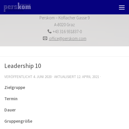
Zum Inhalt springen
Perskom – Köflacher Gasse 9
A-8020 Graz
+43 316 931837-0
office@perskom.com
Leadership 10
VERÖFFENTLICHT
4. JUNI 2020
· AKTUALISIERT
12. APRIL 2021
·
Zielgruppe
Termin
Dauer
Gruppengröße