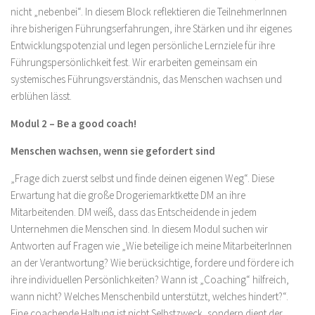
nicht „nebenbei“. In diesem Block reflektieren die TeilnehmerInnen
ihre bisherigen Führungserfahrungen, ihre Stärken und ihr eigenes
Entwicklungspotenzial und legen persönliche Lernziele für ihre
Führungspersönlichkeit fest. Wir erarbeiten gemeinsam ein
systemisches Führungsverständnis, das Menschen wachsen und
erblühen lässt.
Modul 2 – Be a good coach!
Menschen wachsen, wenn sie gefordert sind
„Frage dich zuerst selbst und finde deinen eigenen Weg“. Diese
Erwartung hat die große Drogeriemarktkette DM an ihre
Mitarbeitenden. DM weiß, dass das Entscheidende in jedem
Unternehmen die Menschen sind. In diesem Modul suchen wir
Antworten auf Fragen wie „Wie beteilige ich meine MitarbeiterInnen
an der Verantwortung? Wie berücksichtige, fordere und fördere ich
ihre individuellen Persönlichkeiten? Wann ist „Coaching“ hilfreich,
wann nicht? Welches Menschenbild unterstützt, welches hindert?“.
Eine coachende Haltung ist nicht Selbstzweck, sondern dient der