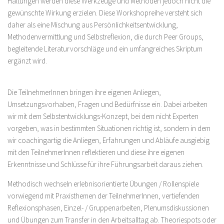
Haltungen werden diese Werkzeuge und Methoden jedoch nicht die
gewünschte Wirkung erzielen. Diese Workshopreihe versteht sich
daher als eine Mischung aus Persönlichkeitsentwicklung,
Methodenvermittlung und Selbstreflexion, die durch Peer Groups,
begleitende Literaturvorschläge und ein umfangreiches Skriptum
ergänzt wird.
Die TeilnehmerInnen bringen ihre eigenen Anliegen,
Umsetzungsvorhaben, Fragen und Bedürfnisse ein. Dabei arbeiten
wir mit dem Selbstentwicklungs-Konzept, bei dem nicht Experten
vorgeben, was in bestimmten Situationen richtig ist, sondern in dem
wir coachingartig die Anliegen, Erfahrungen und Abläufe ausgiebig
mit den TeilnehmerInnen reflektieren und diese ihre eigenen
Erkenntnisse und Schlüsse für ihre Führungsarbeit daraus ziehen.
Methodisch wechseln erlebnisorientierte Übungen / Rollenspiele
vorwiegend mit Praxisthemen der TeilnehmerInnen, vertiefenden
Reflexionsphasen, Einzel- / Gruppenarbeiten, Plenumsdiskussionen
und Übungen zum Transfer in den Arbeitsalltag ab. Theoriespots oder